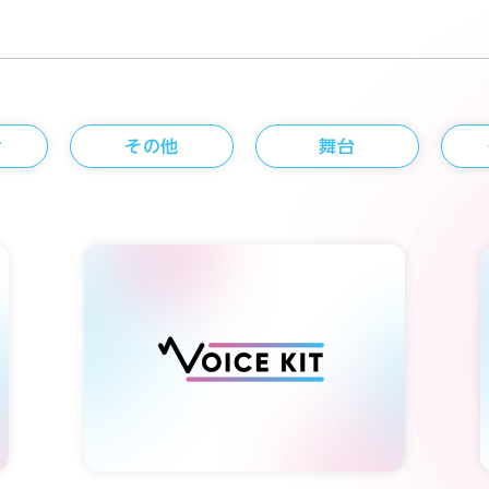
せ
その他
舞台