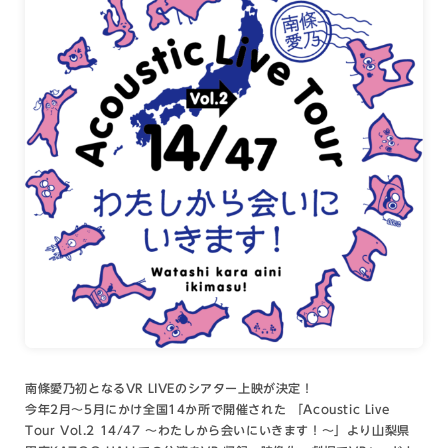
南條愛乃初となるVR LIVEのシアター上映が決定！
今年2月～5月にかけ全国14か所で開催された 「Acoustic Live
Tour Vol.2 14/47 ～わたしから会いにいきます！～」より山梨県