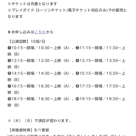
※チケットは先着となります
※プレイガイド ローソンチケット(電子チケット対応のみ)での販売と
なります
▶︎お申し込みは
こちら
から
【公演回数】
10回/日
❶10:15～開場／10:30～上映（A）、❷11:15～開場／11:30～上
映（B）
❸12:15～開場／12:30～上映（A）、❹13:15～開場／13:30～上
映（B）
❺14:15～開場／14:30～上映（A）、❻15:15～開場／15:30～上
映（B）
❼16:15～開場／16:30～上映（A）、❽17:15～開場／17:30～上
映（B）
❾18:15～開場／18:30～上映（A）、❿19:15～開場／19:30～上
映（B）
※（Ａ）（Ｂ）で演目が変わります。
【来場者特典】8/1更新