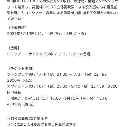
甲府KAZOO HALLでの公演をVR 収録、映像化。劇場でVRヘッドセ
ットを着用し、高精細８K ３D立体視映像による没入感のある超最前
列体験、5.1chシアター音響による臨場感の高いLIVE空間をお楽しみ
ください！
【開催日時】
2025年9月13日(土)、14日(日)、15日(月・祝)
【会場】
ローソン・ユナイテッドシネマ アクアシティお台場
【チケット情報】
ファンクラブ先行：7/6（金）21:00 〜 7/27（日）23：59
3800円（税込）
オフィシャル先行：8/1（金）20:00〜9/12（金）23：59 3800
円（税込）
一般発売：9月13日（土）10:00～9月15月（月・祝）19:10
4,300円（税込）
※各公演開映20分前まで
※1公演あたり4枚までお申し込み可能です