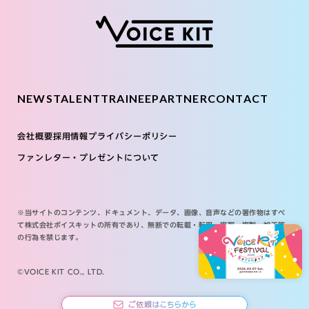
NEWS
TALENT
TRAINEE
PARTNER
CONTACT
会社概要
採用情報
プライバシーポリシー
ファンレター・プレゼントについて
※当サイトのコンテンツ、ドキュメント、データ、画像、音声などの著作物はすべ
て株式会社ボイスキットの所有であり、無断での転載・転用・複写・複製・加工等
の行為を禁じます。
©VOICE KIT CO., LTD.
ご依頼や