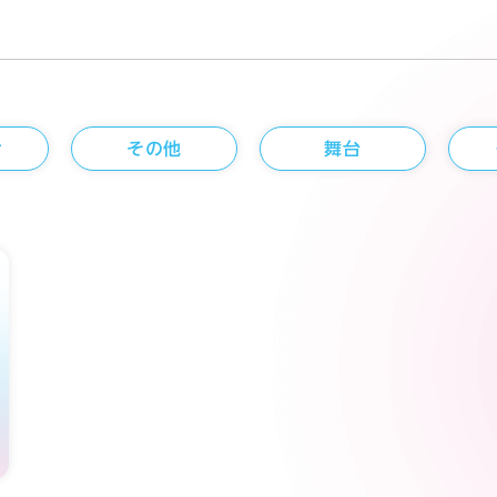
せ
その他
舞台