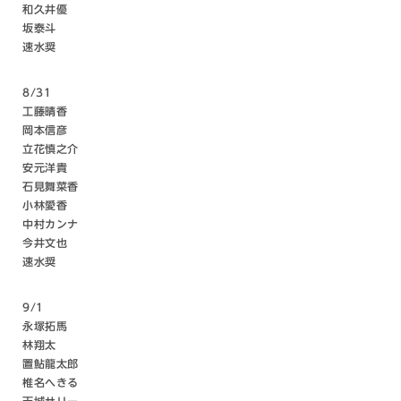
和久井優
坂泰斗
速水奨
8/31
工藤晴香
岡本信彦
立花慎之介
安元洋貴
石見舞菜香
小林愛香
中村カンナ
今井文也
速水奨
9/1
永塚拓馬
林翔太
置鮎龍太郎
椎名へきる
天城サリー