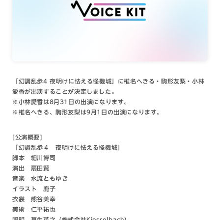
「幻調乱歩4 夜明けに怯える怪機城」に椎名へきる・駒形友梨・小林
愛香が出演することが決定しました。
※小林愛香は8月31日の出演になります。
※椎名へきる、駒形友梨は9月1日の出演になります。
[公演概要]
「幻調乱歩４ 夜明けに怯える怪機城」
脚本 細川博司
演出 扇田賢
音楽 水流ともゆき
イラスト 鹿子
衣裳 熊谷美幸
美術 仁平祐也
照明 葛生英之（株式会社Kiesselbach）