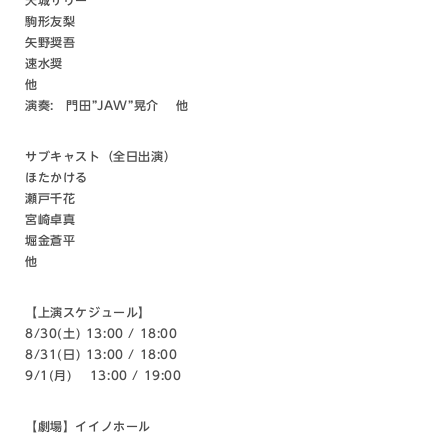
駒形友梨
矢野奨吾
速水奨
他
演奏: 門田”JAW”晃介 他
サブキャスト（全日出演）
ほたかける
瀬戸千花
宮崎卓真
堀金蒼平
他
【上演スケジュール】
8/30(土) 13:00 / 18:00
8/31(日) 13:00 / 18:00
9/1(月) 13:00 / 19:00
【劇場】イイノホール