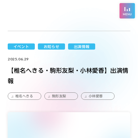
イベント
お知らせ
出演情報
2025.06.29
【椎名へきる・駒形友梨・小林愛香】出演情
報
椎名へきる
駒形友梨
小林愛香