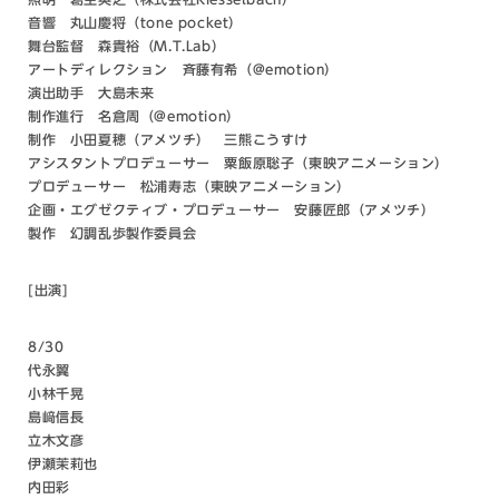
音響 丸山慶将（tone pocket）
舞台監督 森貴裕（M.T.Lab）
アートディレクション 斉藤有希（@emotion）
演出助手 大島未来
制作進行 名倉周（@emotion）
制作 小田夏穂（アメツチ） 三熊こうすけ
アシスタントプロデューサー 粟飯原聡子（東映アニメーション）
プロデューサー 松浦寿志（東映アニメーション）
企画・エグゼクティブ・プロデューサー 安藤匠郎（アメツチ）
製作 幻調乱歩製作委員会
[出演]
8/30
代永翼
小林千晃
島﨑信長
立木文彦
伊瀬茉莉也
内田彩