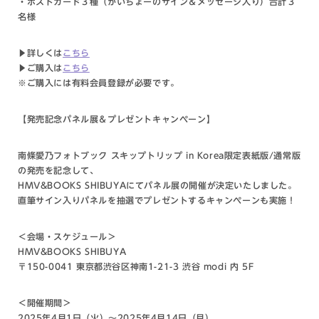
・ポストカード３種（かいちょーのサイン＆メッセージ入り）合計３
名様
▶︎詳しくは
こちら
▶︎ご購入は
こちら
※ご購入には有料会員登録が必要です。
【発売記念パネル展＆プレゼントキャンペーン】
南條愛乃フォトブック スキップトリップ in Korea限定表紙版/通常版
の発売を記念して、
HMV&BOOKS SHIBUYAにてパネル展の開催が決定いたしました。
直筆サイン入りパネルを抽選でプレゼントするキャンペーンも実施！
＜会場・スケジュール＞
HMV&BOOKS SHIBUYA
〒150-0041 東京都渋谷区神南1-21-3 渋谷 modi 内 5F
＜開催期間＞
2025年4月1日（火）～2025年4月14日（月）