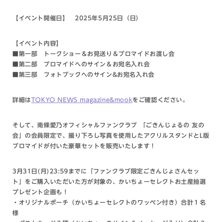
【イベント開催日】
2025年5月25日（日）
【イベント内容】
■第一部 トークショー＆お見送り＆ブロマイドお渡し会
■第二部 ブロマイドへのサイン＆お宛名入れ会
■第三部 フォトブックへのサイン&お宛名入れ会
詳細は
TOKYO NEWS magazine&mook
をご確認ください。
そして、南條愛乃オフィシャルファンクラブ 「ごきんじょるの 友の
会」の会員限定で、撮り下ろし写真を使用したアクリルスタンドとL版
ブロマイドが付いた豪華セットを販売いたします！
3月31日(月)23:59までに「ファンクラブ限定ごきんじょさんセッ
ト」をご購入いただいた方が対象の、かいちょーセレクトお土産抽選
プレゼント企画も！
・オリジナルポーチ（かいちょーセレクトのワッペン付き）合計１名
様