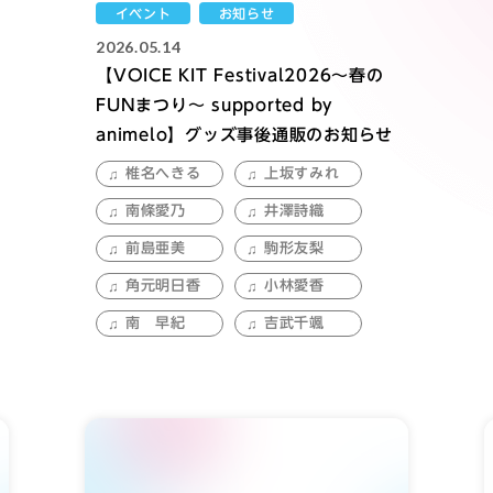
イベント
お知らせ
2026.05.14
【VOICE KIT Festival2026～春の
FUNまつり～ supported by
animelo】グッズ事後通販のお知らせ
椎名へきる
上坂すみれ
南條愛乃
井澤詩織
前島亜美
駒形友梨
角元明日香
小林愛香
南 早紀
吉武千颯