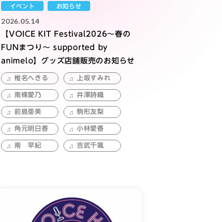
イベント
お知らせ
2026.05.14
【VOICE KIT Festival2026～春の
FUNまつり～ supported by
animelo】グッズ店舗販売のお知らせ
椎名へきる
上坂すみれ
南條愛乃
井澤詩織
前島亜美
駒形友梨
角元明日香
小林愛香
南 早紀
吉武千颯