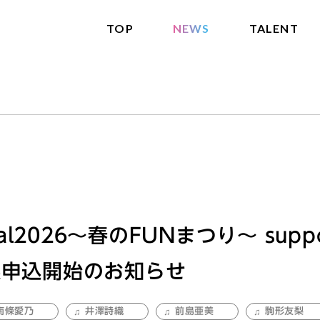
TOP
NEWS
TALENT
ival2026～春のFUNまつり～ suppo
選申込開始のお知らせ
南條愛乃
井澤詩織
前島亜美
駒形友梨