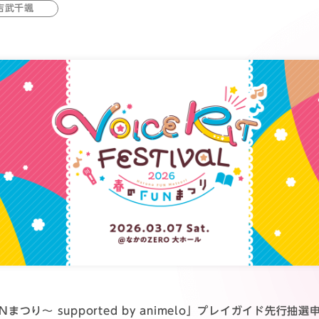
吉武千颯
春のFUNまつり～ supported by animelo」プレイガイド先