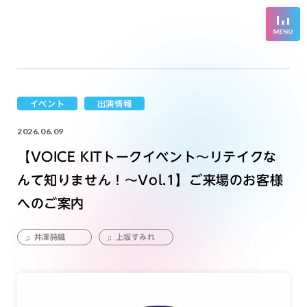
イベント
出演情報
2026.06.09
【VOICE KITトークイベント～リテイクな
んて知りません！～Vol.1】ご来場のお客様
へのご案内
井澤詩織
上坂すみれ