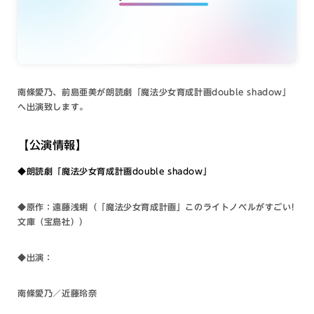
南條愛乃、前島亜美が
朗読劇「魔法少女育成計画double shadow」
へ出演致します。
【公演情報】
◆
朗読劇「魔法少女育成計画
double shadow
」
◆
原作：遠藤浅蜊（「魔法少女育成計画」このライトノベルがすごい
!
文庫（宝島社））
◆出
演：
南條愛乃／近藤玲奈