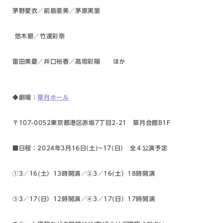
茅野愛衣／前島亜美／茅原実里
悠
木碧／竹達彩奈
富田美憂／井口裕香／高垣彩陽 ほか
◆
劇場：
草月ホール
〒
107-0052
東京都港区赤坂
7
丁目
2-21
草月会館
B1F
■
日程：
2024
年
3
月
16
日
(
土
)~17(
日
)
全４公演予定
①
3
／
16(
土）
13
時開演／②
3
／
16(
土）
18
時開演
③
3
／
17(
日）
12
時開演／④
3
／
17(
日）
17
時開演