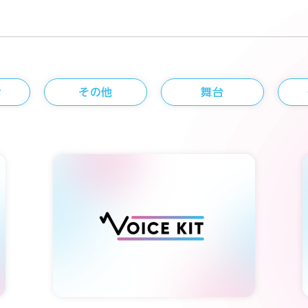
せ
その他
舞台